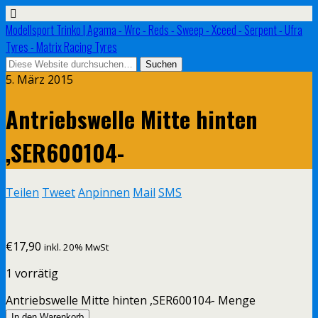
Modellsport Trinko | Agama - Wrc - Reds - Sweep - Xceed - Serpent - Ufra
Tyres - Matrix Racing Tyres
5. März 2015
Antriebswelle Mitte hinten
,SER600104-
Teilen
Tweet
Anpinnen
Mail
SMS
€
17,90
inkl. 20% MwSt
1 vorrätig
Antriebswelle Mitte hinten ,SER600104- Menge
In den Warenkorb