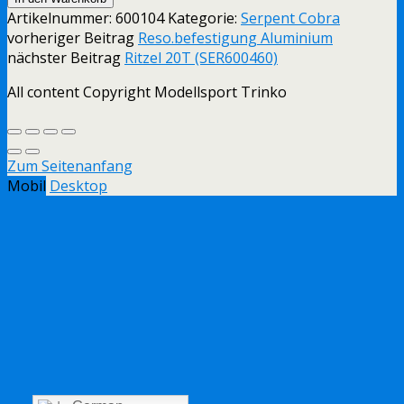
Artikelnummer:
600104
Kategorie:
Serpent Cobra
vorheriger Beitrag
Reso.befestigung Aluminium
nächster Beitrag
Ritzel 20T (SER600460)
All content Copyright Modellsport Trinko
Zum Seitenanfang
Mobil
Desktop